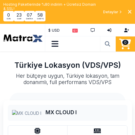
Hosting Paketlerinde %80 indirim + Ücretsiz Domain
& SSL!
Detaylar
0
23
07
58
GÜN
SAAT
DAKIKA
SANIYE
$ USD
0
Türkiye Lokasyon (VDS/VPS)
Her bütçeye uygun, Türkiye lokasyon, tam
donanımlı, full performans VDS/VPS
MX CLOUD I