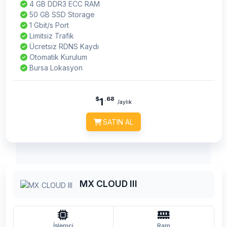
4 GB DDR3 ECC RAM
50 GB SSD Storage
1 Gbit/s Port
Limitsiz Trafik
Ücretsiz RDNS Kaydı
Otomatik Kurulum
Bursa Lokasyon
$
.68
1
/aylık
SATIN AL
MX CLOUD III
İşlemci
Ram