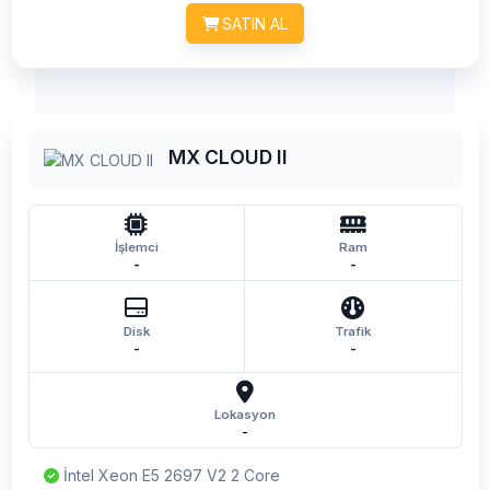
SATIN AL
MX CLOUD II
İşlemci
Ram
-
-
Disk
Trafik
-
-
Lokasyon
-
İntel Xeon E5 2697 V2 2 Core