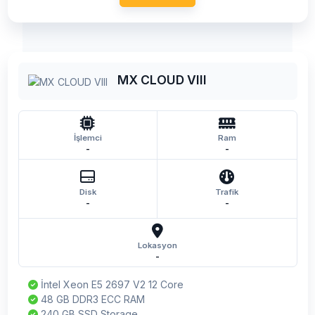
MX CLOUD VIII
İşlemci
Ram
-
-
Disk
Trafik
-
-
Lokasyon
-
İntel Xeon E5 2697 V2 12 Core
48 GB DDR3 ECC RAM
240 GB SSD Storage