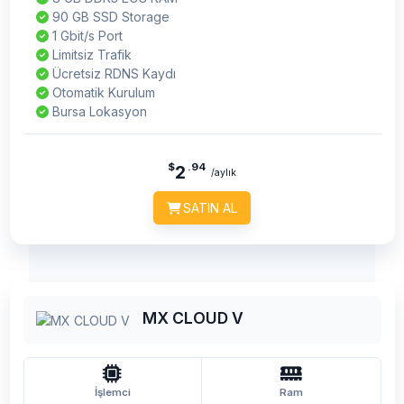
90 GB SSD Storage
1 Gbit/s Port
Limitsiz Trafik
Ücretsiz RDNS Kaydı
Otomatik Kurulum
Bursa Lokasyon
$
.94
2
/aylık
SATIN AL
MX CLOUD V
İşlemci
Ram