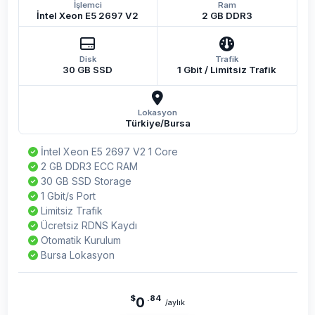
İşlemci
Ram
İntel Xeon E5 2697 V2
2 GB DDR3
Disk
Trafik
30 GB SSD
1 Gbit / Limitsiz Trafik
Lokasyon
Türkiye/Bursa
İntel Xeon E5 2697 V2 1 Core
2 GB DDR3 ECC RAM
30 GB SSD Storage
1 Gbit/s Port
Limitsiz Trafik
Ücretsiz RDNS Kaydı
Otomatik Kurulum
Bursa Lokasyon
$
.84
0
/aylık