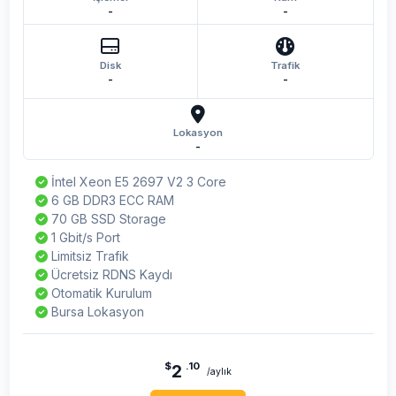
-
-
Disk
Trafik
-
-
Lokasyon
-
İntel Xeon E5 2697 V2 3 Core
6 GB DDR3 ECC RAM
70 GB SSD Storage
1 Gbit/s Port
Limitsiz Trafik
Ücretsiz RDNS Kaydı
Otomatik Kurulum
Bursa Lokasyon
$
.10
2
/aylık