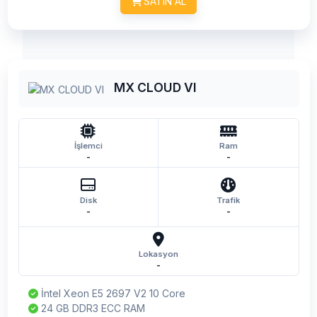
SATIN AL
MX CLOUD VI
İşlemci
Ram
-
-
Disk
Trafik
-
-
Lokasyon
-
İntel Xeon E5 2697 V2 10 Core
24 GB DDR3 ECC RAM