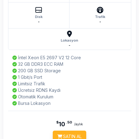
Disk
Trafik
-
-
Lokasyon
-
İntel Xeon E5 2697 V2 12 Core
32 GB DDR3 ECC RAM
200 GB SSD Storage
1 Gbit/s Port
Limitsiz Trafik
Ücretsiz RDNS Kaydı
Otomatik Kurulum
Bursa Lokasyon
$
.50
10
/aylık
SATIN AL