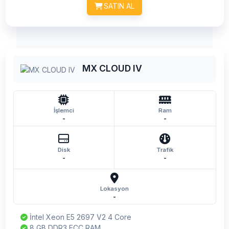
SATIN AL
MX CLOUD IV
İşlemci
Ram
-
-
Disk
Trafik
-
-
Lokasyon
-
İntel Xeon E5 2697 V2 4 Core
8 GB DDR3 ECC RAM