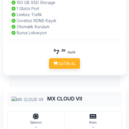
150 GB SSD Storage
1 Gbit/s Port
Limitsiz Trafik
Ücretsiz RDNS Kaydı
Otomatik Kurulum
Bursa Lokasyon
$
.35
7
/aylık
SATIN AL
MX CLOUD VII
İşlemci
Ram
-
-